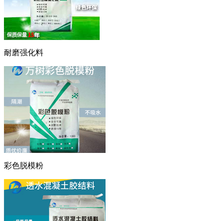
耐磨强化料
彩色脱模粉