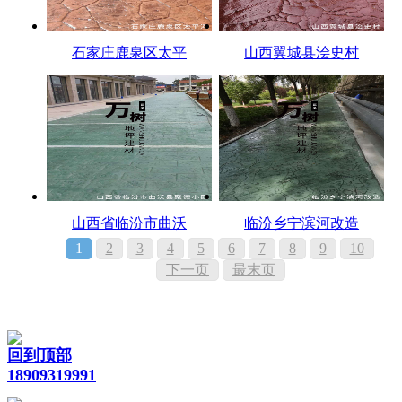
石家庄鹿泉区太平
山西翼城县浍史村
山西省临汾市曲沃
临汾乡宁滨河改造
1
2
3
4
5
6
7
8
9
10
下一页
最末页
回到顶部
18909319991