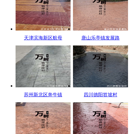
天津滨海新区航母
唐山乐亭镇发展路
苏州新北区奔牛镇
四川德阳笤坡村