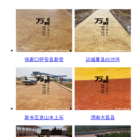
张家口怀安县新登
运城夏县白沙河
新乡五龙山水上乐
渭南大荔县