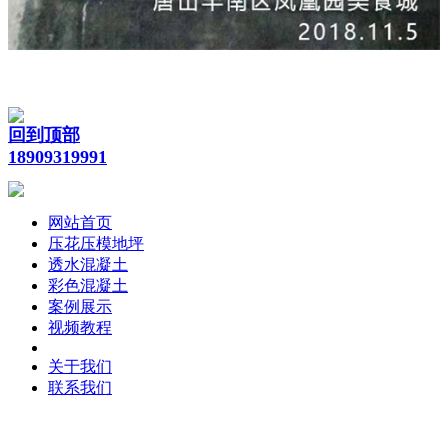
回到顶部
18909319991
网站首页
压花压模地坪
透水混凝土
彩色混凝土
案例展示
视频教程
关于我们
联系我们
版权所有：兰州万树建材科技有限公司