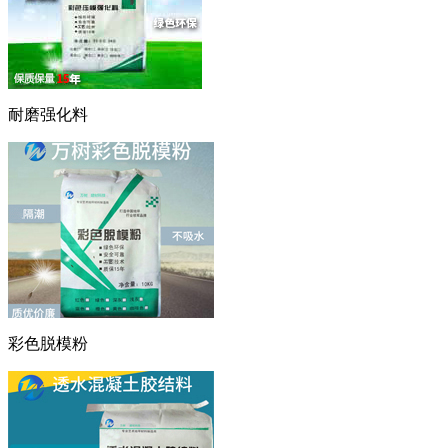
耐磨强化料
彩色脱模粉